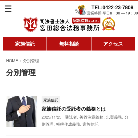
TEL:0422-23-7808
営業時間 平日8：30 ― 19：00
家族信託
無料相談
アクセス
HOME
>
分別管理
分別管理
家族信託
家族信託の受託者の義務とは
2025/11/25
受託者
,
善管注意義務
,
忠実義務
,
分
別管理
,
帳簿作成義務
,
家族信託