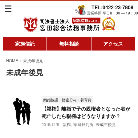
TEL:0422-23-7808
営業時間 平日8：30 ― 19：00
家族信託
無料相談
アクセス
HOME
>
未成年後見
未成年後見
離婚協議・財産分与・養育費
【親権】離婚で子の親権者となった者が
死亡したら親権はどうなりますか？
2015/11/5
親権
,
家庭裁判所
,
未成年後見