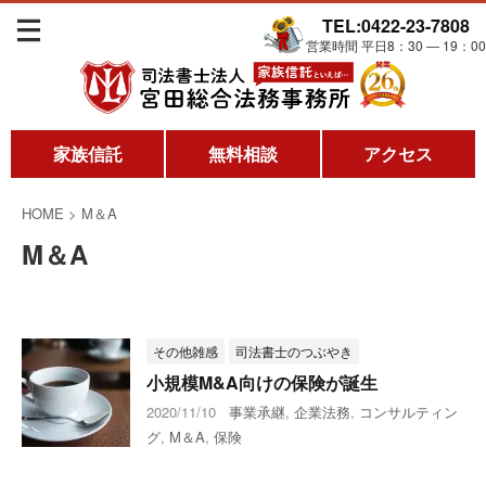
TEL:0422-23-7808
営業時間 平日8：30 ― 19：00
家族信託
無料相談
アクセス
HOME
>
M＆A
M＆A
その他雑感
司法書士のつぶやき
小規模M&A向けの保険が誕生
2020/11/10
事業承継
,
企業法務
,
コンサルティン
グ
,
M＆A
,
保険