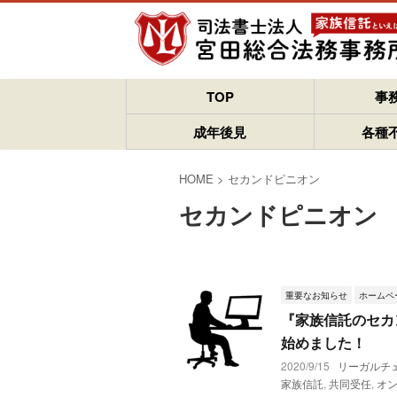
TOP
事
成年後見
各種
HOME
>
セカンドピニオン
セカンドピニオン
重要なお知らせ
ホームペ
『家族信託のセカ
始めました！
2020/9/15
リーガルチ
家族信託
,
共同受任
,
オ