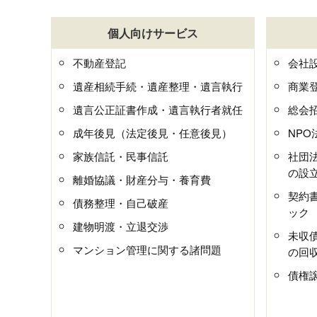
個人向けサービス
不動産登記
会社
遺産相続手続・遺産整理・遺言執行
商業
遺言公正証書作成・遺言執行者就任
総会
成年後見（法定後見・任意後見）
NP
家族信託・民事信託
社団
の設
離婚協議・財産分与・養育費
契約
債務整理・自己破産
ック
建物明渡・立退交渉
未収
マンション管理に関する諸問題
の回
債権