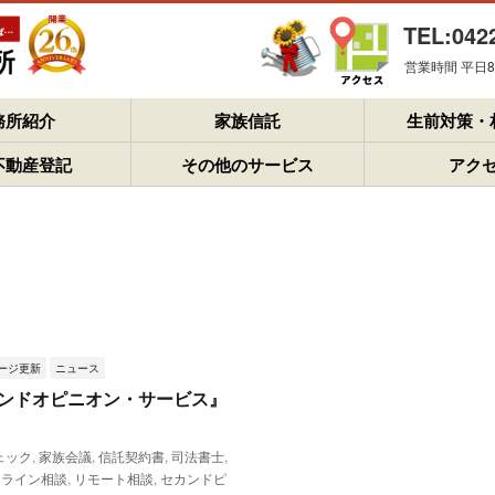
TEL:042
営業時間 平日8：
務所紹介
家族信託
生前対策・
不動産登記
その他のサービス
アク
ージ更新
ニュース
ンドオピニオン・サービス』
ェック
,
家族会議
,
信託契約書
,
司法書士
,
ンライン相談
,
リモート相談
,
セカンドピ