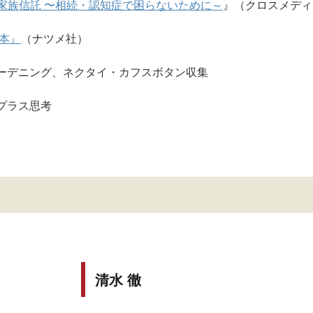
の家族信託 〜相続・認知症で困らないために～
』（クロスメディ
本』
（ナツメ社）
ーデニング、ネクタイ・カフスボタン収集
プラス思考
清水 徹