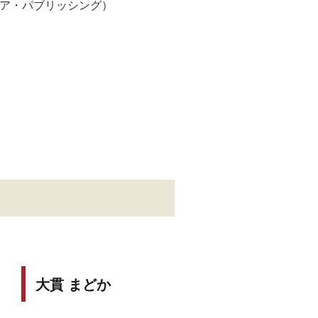
ア・パブリッシング）
大貫 まどか