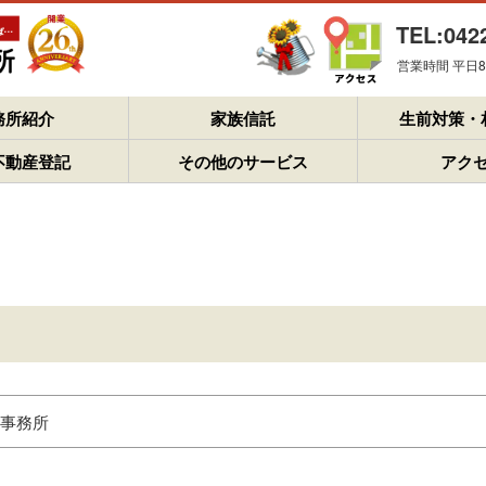
TEL:042
営業時間 平日8：
務所紹介
家族信託
生前対策・
不動産登記
その他のサービス
アク
務事務所