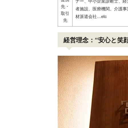
ナー、中小企業診断士、経
先・
者施設、医療機関、介護事
取引
材派遣会社…etc
先
経営理念：“安心と笑