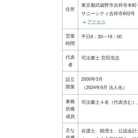
東京都武蔵野市吉祥寺本町一
住所
サニーシティ吉祥寺802号
→
アクセス
営業
平日8：30―19：00
時間
代表
司法書士 宮田浩志
者
2000年3月
設立
開業
（2024年9月 法人化）
事務
司法書士４名（代表含む）
所構
成員
主な
弁護士、税理士、公認会計
提携