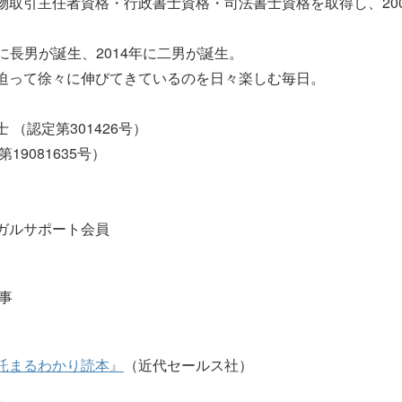
物取引主任者資格・行政書士資格・司法書士資格を取得し、200
年に長男が誕生、2014年に二男が誕生。
迫って徐々に伸びてきているのを日々楽しむ毎日。
）
（認定第301426号）
9081635号）
ガルサポート会員
事
託まるわかり読本』
（近代セールス社）