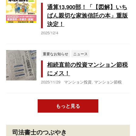
通算13,900部！「【図解】いち
ばん親切な家族信託の本」重版
決定！
2025/12/4
重要なお知らせ
ニュース
相続直前の投資マンション節税
にメス！
2025/11/29
マンション投資
,
マンション節税
もっと見る
司法書士のつぶやき