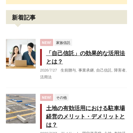
新着記事
NEW!
家族信託
「自己信託」の効果的な活用法
とは？
2026/7/27
生前贈与
,
事業承継
,
自己信託
,
障害者
,
活用法
NEW!
その他
土地の有効活用における駐車場
経営のメリット・デメリットと
は？