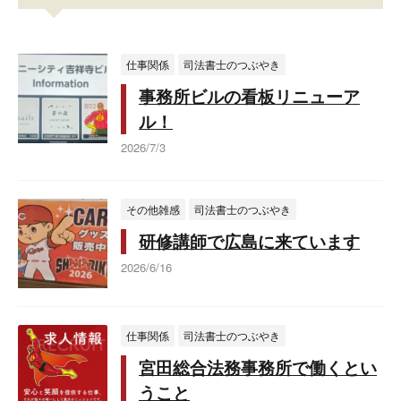
仕事関係
司法書士のつぶやき
事務所ビルの看板リニューア
ル！
2026/7/3
その他雑感
司法書士のつぶやき
研修講師で広島に来ています
2026/6/16
仕事関係
司法書士のつぶやき
宮田総合法務事務所で働くとい
うこと