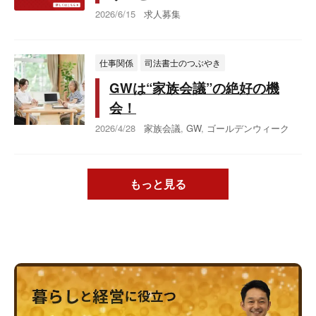
2026/6/15
求人募集
仕事関係
司法書士のつぶやき
GWは“家族会議”の絶好の機
会！
2026/4/28
家族会議
,
GW
,
ゴールデンウィーク
もっと見る