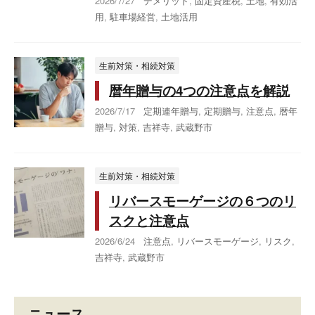
2026/7/27
デメリット
,
固定資産税
,
土地
,
有効活
用
,
駐車場経営
,
土地活用
生前対策・相続対策
暦年贈与の4つの注意点を解説
2026/7/17
定期連年贈与
,
定期贈与
,
注意点
,
暦年
贈与
,
対策
,
吉祥寺
,
武蔵野市
生前対策・相続対策
リバースモーゲージの６つのリ
スクと注意点
2026/6/24
注意点
,
リバースモーゲージ
,
リスク
,
吉祥寺
,
武蔵野市
ニュース