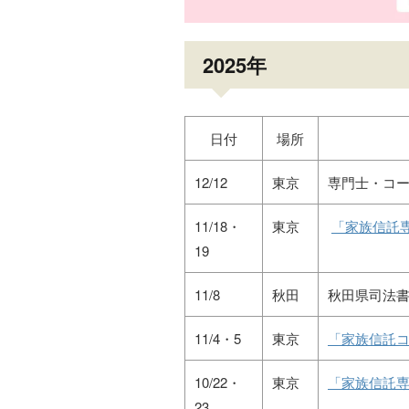
2025年
日付
場所
12/12
東京
専門士・コ
11/18・
東京
「家族信託
19
11/8
秋田
秋田県司法
11/4・5
東京
「家族信託コ
10/22・
東京
「家族信託専
23