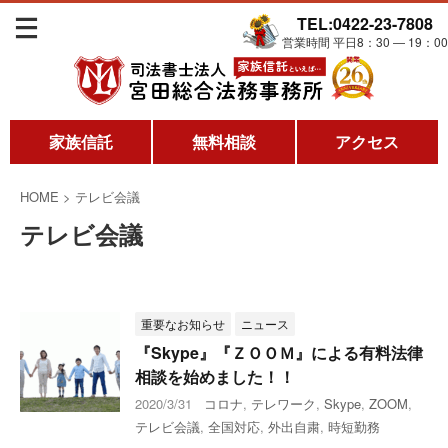
TEL:0422-23-7808
営業時間 平日8：30 ― 19：00
家族信託
無料相談
アクセス
HOME
>
テレビ会議
テレビ会議
重要なお知らせ
ニュース
『Skype』『ＺＯＯＭ』による有料法律
相談を始めました！！
2020/3/31
コロナ
,
テレワーク
,
Skype
,
ZOOM
,
テレビ会議
,
全国対応
,
外出自粛
,
時短勤務