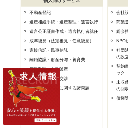
個人向けサービス
不動産登記
会社
遺産相続手続・遺産整理・遺言執行
商業
遺言公正証書作成・遺言執行者就任
総会
成年後見（法定後見・任意後見）
NP
家族信託・民事信託
社団
の設
離婚協議・財産分与・養育費
契約
債務整理・自己破産
ック
建物明渡・立退交渉
未収
マンション管理に関する諸問題
の回
債権