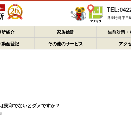
TEL:042
営業時間 平日8：
務所紹介
家族信託
生前対策・
不動産登記
その他のサービス
アク
は実印でないとダメですか？
鑑