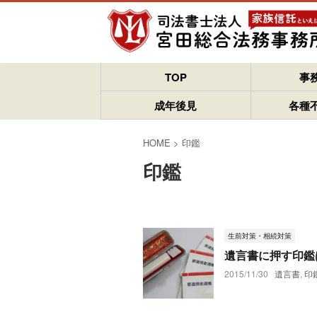
TOP
事
成年後見
各種
HOME
>
印鑑
印鑑
生前対策・相続対策
遺言書に押す印鑑
2015/11/30
遺言書
,
印