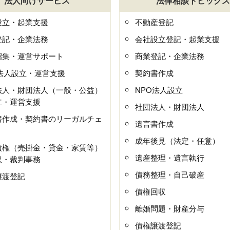
法人向けサービス
法律相談トピックス
設立・起業支援
不動産登記
登記・企業法務
会社設立登記・起業支援
招集・運営サポート
商業登記・企業法務
O法人設立・運営支援
契約書作成
法人・財団法人（一般・公益）
NPO法人設立
立・運営支援
社団法人・財団法人
書作成・契約書のリーガルチェ
遺言書作成
成年後見（法定・任意）
債権（売掛金・貸金・家賃等）
遺産整理・遺言執行
収・裁判事務
債務整理・自己破産
譲渡登記
債権回収
離婚問題・財産分与
債権譲渡登記