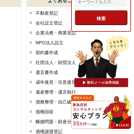
よくあるご質問一覧
不動産登記
会社設立登記
企業法務・商業登記
NPO法人設立
契約書作成
社団法人・財団法人
遺言書作成
成年後見・任意後見
遺産整理・遺言執行
債務整理・自己破産
債権回収
離婚問題・財産分与
債権譲渡登記