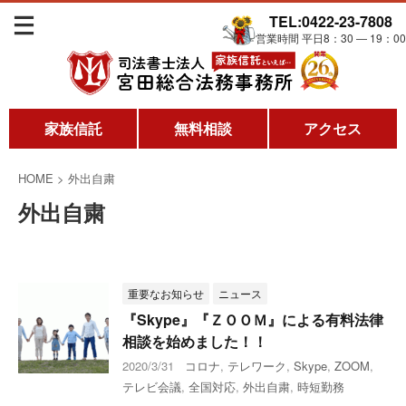
TEL:0422-23-7808
営業時間 平日8：30 ― 19：00
家族信託
無料相談
アクセス
HOME
>
外出自粛
外出自粛
重要なお知らせ
ニュース
『Skype』『ＺＯＯＭ』による有料法律
相談を始めました！！
2020/3/31
コロナ
,
テレワーク
,
Skype
,
ZOOM
,
テレビ会議
,
全国対応
,
外出自粛
,
時短勤務