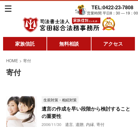
TEL:0422-23-7808
営業時間 平日8：30 ― 19：00
家族信託
無料相談
アクセス
HOME
>
寄付
寄付
生前対策・相続対策
遺言の作成を早い段階から検討すること
の重要性
2006/11/30
遺言
,
遺贈
,
内縁
,
寄付