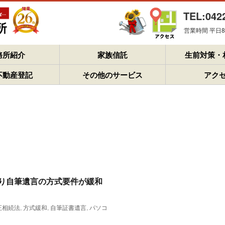
TEL:042
営業時間 平日8：
務所紹介
家族信託
生前対策・
不動産登記
その他のサービス
アク
日より自筆遺言の方式要件が緩和
正相続法
,
方式緩和
,
自筆証書遺言
,
パソコ