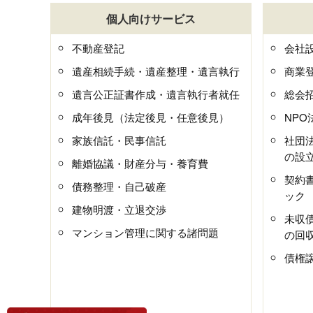
個人向けサービス
不動産登記
会社
遺産相続手続・遺産整理・遺言執行
商業
遺言公正証書作成・遺言執行者就任
総会
成年後見（法定後見・任意後見）
NP
家族信託・民事信託
社団
の設
離婚協議・財産分与・養育費
契約
債務整理・自己破産
ック
建物明渡・立退交渉
未収
マンション管理に関する諸問題
の回
債権