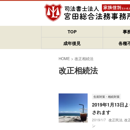
TOP
事
成年後見
各種
HOME
>
改正相続法
改正相続法
生前対策・相続対策
2019年1月13
されます
2019/1/7
改正民法
,
改
ン