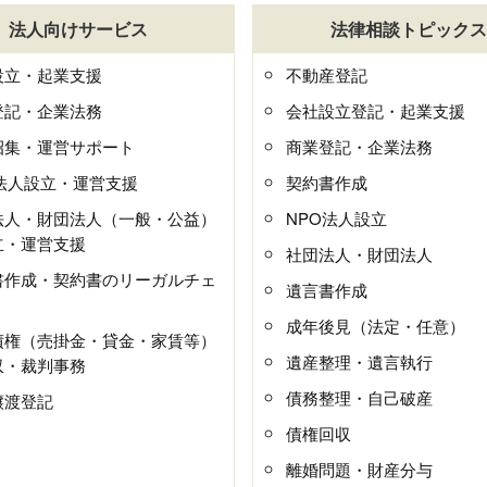
法人向けサービス
法律相談トピックス
設立・起業支援
不動産登記
登記・企業法務
会社設立登記・起業支援
招集・運営サポート
商業登記・企業法務
O法人設立・運営支援
契約書作成
法人・財団法人（一般・公益）
NPO法人設立
立・運営支援
社団法人・財団法人
書作成・契約書のリーガルチェ
遺言書作成
成年後見（法定・任意）
債権（売掛金・貸金・家賃等）
遺産整理・遺言執行
収・裁判事務
債務整理・自己破産
譲渡登記
債権回収
離婚問題・財産分与