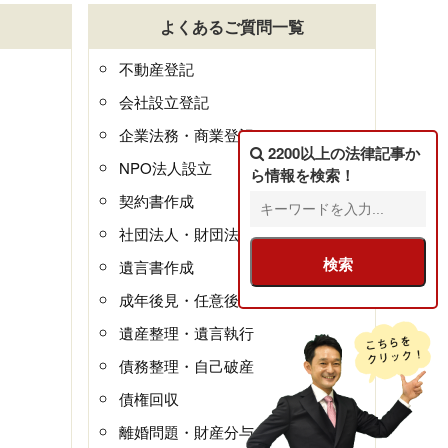
よくあるご質問一覧
不動産登記
会社設立登記
企業法務・商業登記
2200以上の法律記事
か
NPO法人設立
ら情報を検索！
契約書作成
社団法人・財団法人
遺言書作成
成年後見・任意後見
遺産整理・遺言執行
債務整理・自己破産
債権回収
離婚問題・財産分与