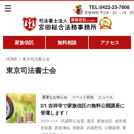
TEL:0422-23-7808
営業時間 平日8：30 ― 19：00
家族信託
無料相談
アクセス
HOME
>
東京司法書士会
東京司法書士会
重要なお知らせ
イベント告知
ニュース
2/1 吉祥寺で家族信託の無料公開講座に
登壇します！
2020/1/14
武蔵野公会堂
,
遺言
,
家族信託
,
成年後
見制度
,
資産凍結
,
負動産
,
武蔵野市
,
公開講座
,
東