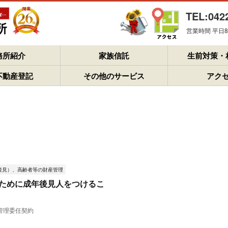
TEL:042
営業時間 平日8：
務所紹介
家族信託
生前対策・
不動産登記
その他のサービス
アク
後見）、高齢者等の財産管理
ために成年後見人をつけるこ
管理委任契約