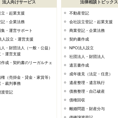
法人向けサービス
法律相談トピックス
設立・起業支援
不動産登記
登記・企業法務
会社設立登記・起業支援
招集・運営サポート
商業登記・企業法務
O法人設立・運営支援
契約書作成
法人・財団法人（一般・公益）
NPO法人設立
立・運営支援
社団法人・財団法人
書作成・契約書のリーガルチェ
遺言書作成
成年後見（法定・任意）
債権（売掛金・貸金・家賃等）
遺産整理・遺言執行
収・裁判事務
債務整理・自己破産
譲渡登記
債権回収
離婚問題・財産分与
債権譲渡登記