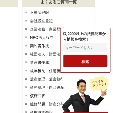
よくあるご質問一覧
不動産登記
会社設立登記
企業法務・商業登記
2200以上の法律記事
か
NPO法人設立
ら情報を検索！
契約書作成
社団法人・財団法人
遺言書作成
成年後見・任意後見
遺産整理・遺言執行
債務整理・自己破産
債権回収
離婚問題・財産分与
債権譲渡登記