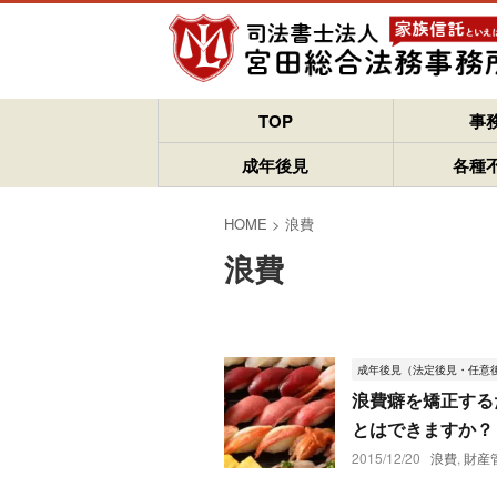
TOP
事
成年後見
各種
HOME
>
浪費
浪費
成年後見（法定後見・任意
浪費癖を矯正する
とはできますか？
2015/12/20
浪費
,
財産