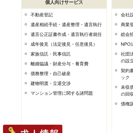
個人向けサービス
不動産登記
会社
遺産相続手続・遺産整理・遺言執行
商業
遺言公正証書作成・遺言執行者就任
総会
成年後見（法定後見・任意後見）
NP
家族信託・民事信託
社団
の設
離婚協議・財産分与・養育費
契約
債務整理・自己破産
ック
建物明渡・立退交渉
未収
マンション管理に関する諸問題
の回
債権