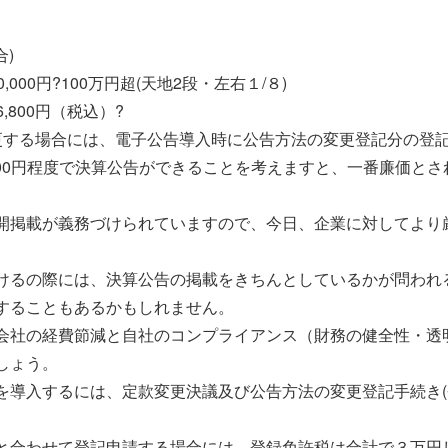
合)
70,000円?100万円超(天地2段・左右１/８)
6,800円（税込）?
更する場合には、電子公告導入時に公告方法の変更登記分の登記
800円程度で決算公告ができることを考えますと、一番廉価と
開掲載が義務づけられていますので、今日、企業に対してより
けるの際には、決算公告の掲載をきちんとしているかが問われ
することもあるかもしれません。
会社の経費節減と自社のコンプライアンス（財務の健全性・透
しょう。
を導入するには、定款変更決議及び公告方法の変更登記手続き(
と合わせて登記申請する場合には、登録免許税は合計で３万円