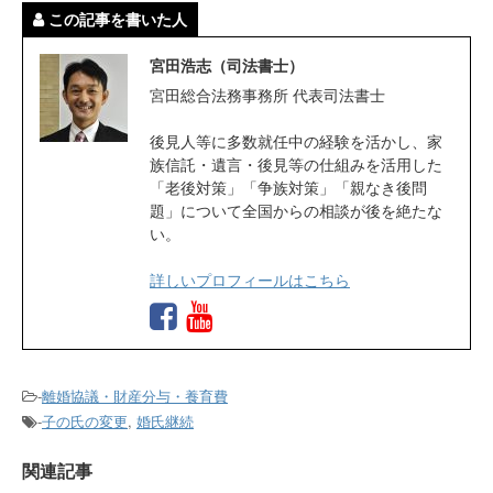
この記事を書いた人
宮田浩志（司法書士）
宮田総合法務事務所 代表司法書士
後見人等に多数就任中の経験を活かし、家
族信託・遺言・後見等の仕組みを活用した
「老後対策」「争族対策」「親なき後問
題」について全国からの相談が後を絶たな
い。
詳しいプロフィールはこちら
-
離婚協議・財産分与・養育費
-
子の氏の変更
,
婚氏継続
関連記事