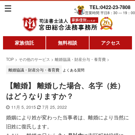
TEL:0422-23-7808
営業時間 平日8：30 ― 19：00
家族信託
無料相談
アクセス
TOP
>
その他のサービス
>
離婚協議・財産分与・養育費
>
離婚協議・財産分与・養育費
よくある質問
【離婚】 離婚した場合、名字（姓）
はどうなりますか？
11月 5, 2015
7月 25, 2022
婚姻により姓が変わった当事者は、離婚により当然に
旧姓に復氏します。