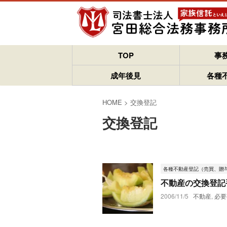
TOP
事
成年後見
各種
HOME
>
交換登記
交換登記
各種不動産登記（売買、贈
不動産の交換登記
2006/11/5
不動産
,
必要