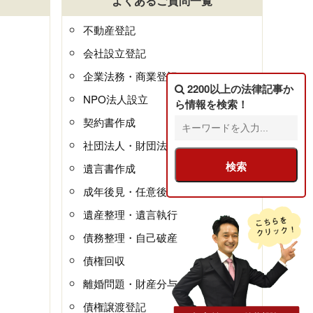
よくあるご質問一覧
不動産登記
会社設立登記
企業法務・商業登記
2200以上の法律記事
か
NPO法人設立
ら情報を検索！
契約書作成
社団法人・財団法人
遺言書作成
成年後見・任意後見
遺産整理・遺言執行
債務整理・自己破産
債権回収
離婚問題・財産分与
債権譲渡登記