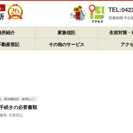
TEL:042
営業時間 平日8：
務所紹介
家族信託
生前対策・
不動産登記
その他のサービス
アク
与、抵当権設定・抹消など）
手続きの必要書類
書類
,
交換登記