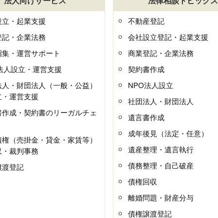
法人向けサービス
法律相談トピックス
設立・起業支援
不動産登記
登記・企業法務
会社設立登記・起業支援
招集・運営サポート
商業登記・企業法務
O法人設立・運営支援
契約書作成
法人・財団法人（一般・公益）
NPO法人設立
立・運営支援
社団法人・財団法人
書作成・契約書のリーガルチェ
遺言書作成
成年後見（法定・任意）
債権（売掛金・貸金・家賃等）
遺産整理・遺言執行
収・裁判事務
債務整理・自己破産
譲渡登記
債権回収
離婚問題・財産分与
債権譲渡登記