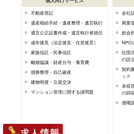
個人向けサービス
不動産登記
会社
遺産相続手続・遺産整理・遺言執行
商業
遺言公正証書作成・遺言執行者就任
総会
成年後見（法定後見・任意後見）
NP
家族信託・民事信託
社団
の設
離婚協議・財産分与・養育費
契約
債務整理・自己破産
ック
建物明渡・立退交渉
未収
マンション管理に関する諸問題
の回
債権