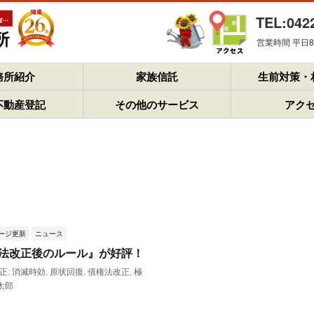
TEL:042
営業時間 平日8：
務所紹介
家族信託
生前対策・
不動産登記
その他のサービス
アク
ージ更新
ニュース
法改正後のルール』が好評！
正
,
消滅時効
,
原状回復
,
債権法改正
,
極
太郎