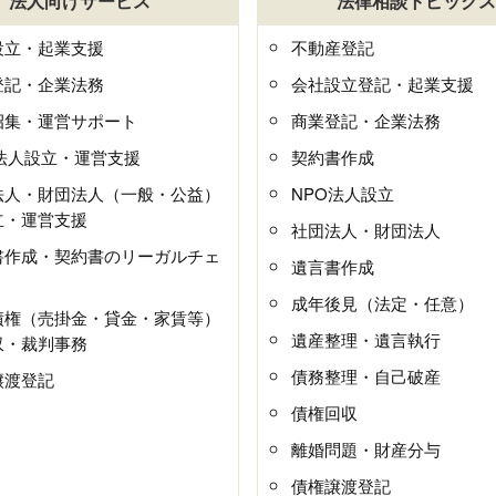
法人向けサービス
法律相談トピックス
設立・起業支援
不動産登記
登記・企業法務
会社設立登記・起業支援
招集・運営サポート
商業登記・企業法務
O法人設立・運営支援
契約書作成
法人・財団法人（一般・公益）
NPO法人設立
立・運営支援
社団法人・財団法人
書作成・契約書のリーガルチェ
遺言書作成
成年後見（法定・任意）
債権（売掛金・貸金・家賃等）
遺産整理・遺言執行
収・裁判事務
債務整理・自己破産
譲渡登記
債権回収
離婚問題・財産分与
債権譲渡登記