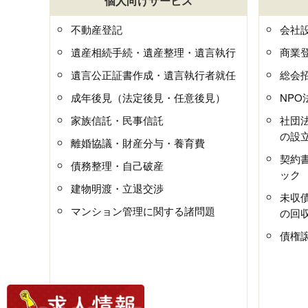
個人向けサービス
不動産登記
会社
遺産相続手続・遺産整理・遺言執行
商業
遺言公正証書作成・遺言執行者就任
総会
成年後見（法定後見・任意後見）
NP
家族信託・民事信託
社団
の設
離婚協議・財産分与・養育費
契約
債務整理・自己破産
ック
建物明渡・立退交渉
未収
マンション管理に関する諸問題
の回
債権