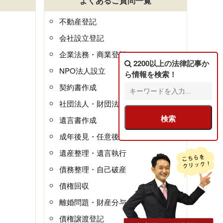
よくあるご質問一覧
不動産登記
会社設立登記
企業法務・商業登記
2200以上の法律記事
か
NPO法人設立
ら情報を検索！
契約書作成
社団法人・財団法人
遺言書作成
成年後見・任意後見
遺産整理・遺言執行
債務整理・自己破産
債権回収
離婚問題・財産分与
債権譲渡登記