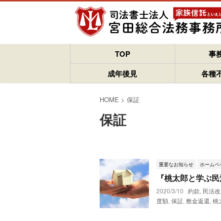
TOP
事
成年後見
各種
HOME
>
保証
保証
重要なお知らせ
ホームペ
『桃太郎と学ぶ民
2020/3/10
約款
,
民法改
度額
,
保証
,
敷金返還
,
桃