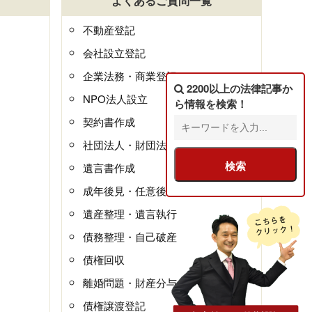
よくあるご質問一覧
不動産登記
会社設立登記
企業法務・商業登記
2200以上の法律記事
か
NPO法人設立
ら情報を検索！
契約書作成
社団法人・財団法人
遺言書作成
成年後見・任意後見
遺産整理・遺言執行
債務整理・自己破産
債権回収
離婚問題・財産分与
債権譲渡登記