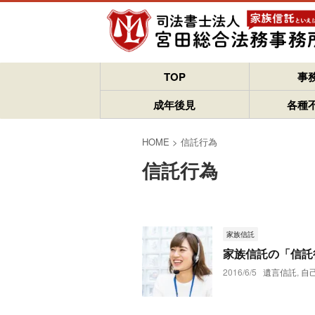
TOP
事
成年後見
各種
HOME
>
信託行為
信託行為
家族信託
家族信託の「信託
2016/6/5
遺言信託
,
自