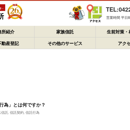
TEL:042
営業時間 平日8：
務所紹介
家族信託
生前対策・
不動産登記
その他のサービス
アク
行為」とは何ですか？
己信託
,
信託契約
,
信託行為