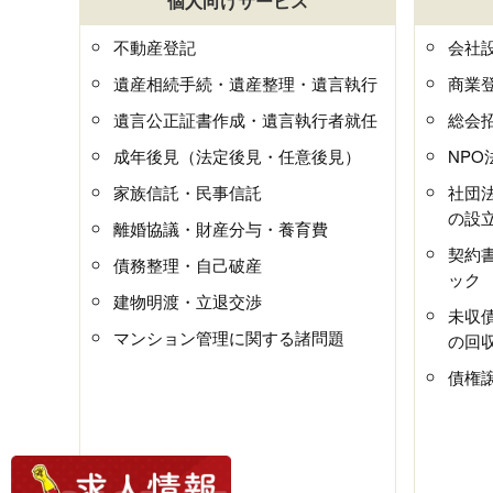
個人向けサービス
不動産登記
会社
遺産相続手続・遺産整理・遺言執行
商業
遺言公正証書作成・遺言執行者就任
総会
成年後見（法定後見・任意後見）
NP
家族信託・民事信託
社団
の設
離婚協議・財産分与・養育費
契約
債務整理・自己破産
ック
建物明渡・立退交渉
未収
マンション管理に関する諸問題
の回
債権