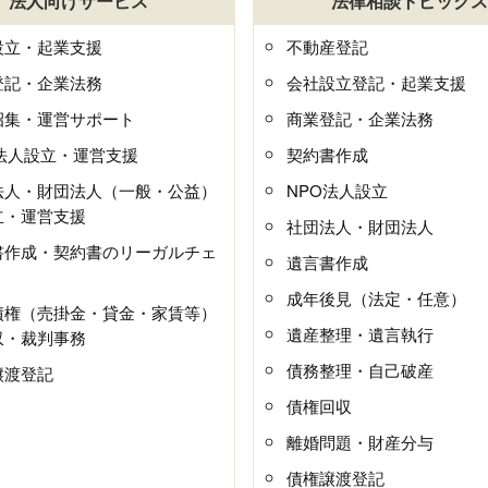
法人向けサービス
法律相談トピックス
設立・起業支援
不動産登記
登記・企業法務
会社設立登記・起業支援
招集・運営サポート
商業登記・企業法務
O法人設立・運営支援
契約書作成
法人・財団法人（一般・公益）
NPO法人設立
立・運営支援
社団法人・財団法人
書作成・契約書のリーガルチェ
遺言書作成
成年後見（法定・任意）
債権（売掛金・貸金・家賃等）
遺産整理・遺言執行
収・裁判事務
債務整理・自己破産
譲渡登記
債権回収
離婚問題・財産分与
債権譲渡登記