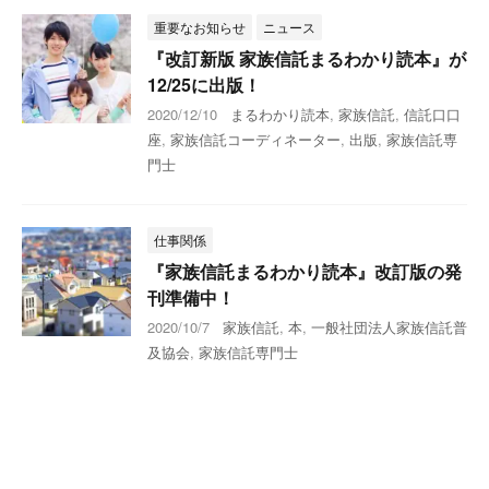
重要なお知らせ
ニュース
『改訂新版 家族信託まるわかり読本』が
12/25に出版！
2020/12/10
まるわかり読本
,
家族信託
,
信託口口
座
,
家族信託コーディネーター
,
出版
,
家族信託専
門士
仕事関係
『家族信託まるわかり読本』改訂版の発
刊準備中！
2020/10/7
家族信託
,
本
,
一般社団法人家族信託普
及協会
,
家族信託専門士