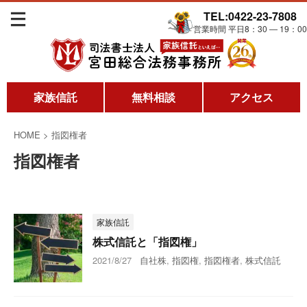
TEL:0422-23-7808
営業時間 平日8：30 ― 19：00
家族信託
無料相談
アクセス
HOME
>
指図権者
指図権者
家族信託
株式信託と「指図権」
2021/8/27
自社株
,
指図権
,
指図権者
,
株式信託