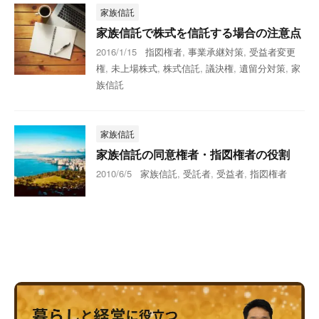
家族信託
家族信託で株式を信託する場合の注意点
2016/1/15
指図権者
,
事業承継対策
,
受益者変更
権
,
未上場株式
,
株式信託
,
議決権
,
遺留分対策
,
家
族信託
家族信託
家族信託の同意権者・指図権者の役割
2010/6/5
家族信託
,
受託者
,
受益者
,
指図権者