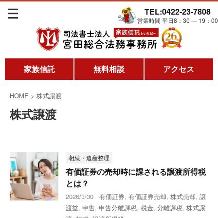
TEL:0422-23-7808
営業時間 平日8：30 ― 19：00
家族信託
無料相談
アクセス
HOME
>
株式譲渡
株式譲渡
相続・遺産整理
有価証券の売却時に課される譲渡所得税
とは？
2026/3/30
有価証券
,
有価証券売却
,
株式売却
,
譲
渡益
,
申告
,
申告分離課税
,
税金
,
分離課税
,
株式譲