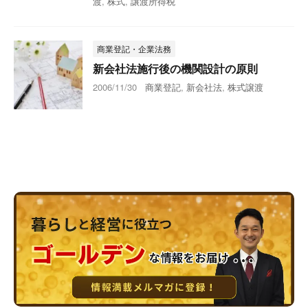
渡
,
株式
,
譲渡所得税
商業登記・企業法務
新会社法施行後の機関設計の原則
2006/11/30
商業登記
,
新会社法
,
株式譲渡