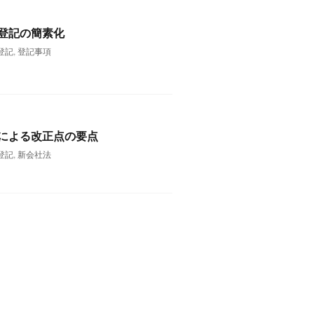
登記の簡素化
登記
,
登記事項
による改正点の要点
登記
,
新会社法