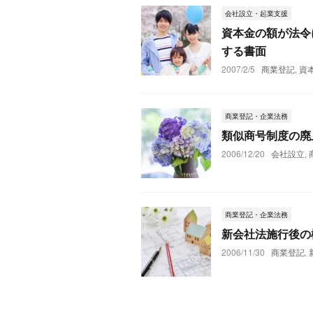
会社設立・起業支援
資本金の額が法令
する書面
2007/2/5
商業登記
,
資
商業登記・企業法務
類似商号制度の廃
2006/12/20
会社設立
,
商業登記・企業法務
新会社法施行後の
2006/11/30
商業登記
,