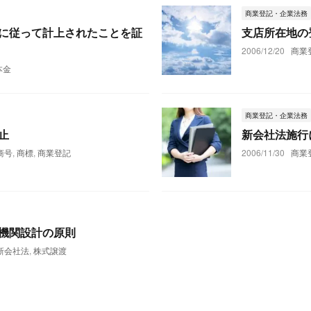
商業登記・企業法務
に従って計上されたことを証
支店所在地の
2006/12/20
商業
本金
商業登記・企業法務
止
新会社法施行
商号
,
商標
,
商業登記
2006/11/30
商業
機関設計の原則
新会社法
,
株式譲渡