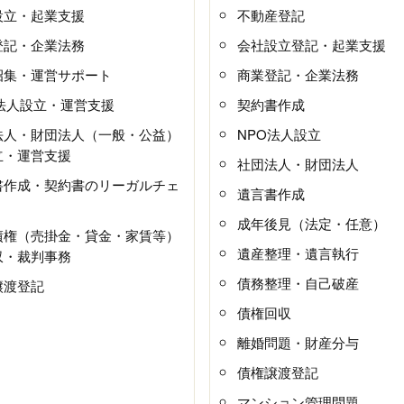
設立・起業支援
不動産登記
登記・企業法務
会社設立登記・起業支援
招集・運営サポート
商業登記・企業法務
O法人設立・運営支援
契約書作成
法人・財団法人（一般・公益）
NPO法人設立
立・運営支援
社団法人・財団法人
書作成・契約書のリーガルチェ
遺言書作成
成年後見（法定・任意）
債権（売掛金・貸金・家賃等）
遺産整理・遺言執行
収・裁判事務
債務整理・自己破産
譲渡登記
債権回収
離婚問題・財産分与
債権譲渡登記
マンション管理問題