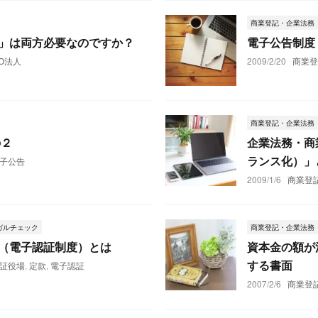
商業登記・企業法務
」は両方必要なのですか？
電子公告制度
O法人
2009/2/20
商業
商業登記・企業法務
の２
企業法務・商
ランス化）」
子公告
2009/1/6
商業登
ガルチェック
商業登記・企業法務
（電子認証制度）とは
資本金の額が
する書面
証役場
,
定款
,
電子認証
2007/2/6
商業登