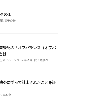
 その１
登記
,
電子公告
業登記の「オフバランス（オフバ
とは
記
,
オフバランス
,
企業法務
,
貸借対照表
法令に従って計上されたことを証
記
,
資本金