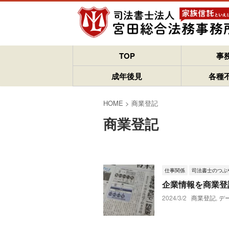
TOP
事
成年後見
各種
HOME
>
商業登記
商業登記
仕事関係
司法書士のつぶ
企業情報を商業登
2024/3/2
商業登記
,
デ