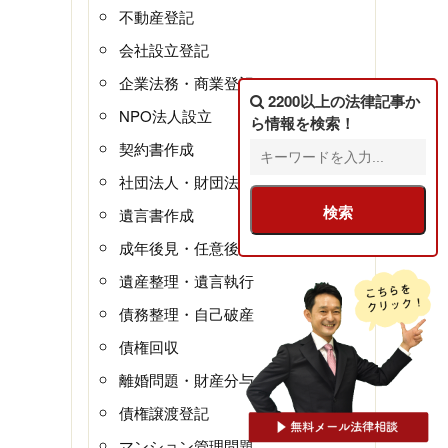
不動産登記
会社設立登記
企業法務・商業登記
2200以上の法律記事
か
NPO法人設立
ら情報を検索！
契約書作成
社団法人・財団法人
遺言書作成
成年後見・任意後見
遺産整理・遺言執行
債務整理・自己破産
債権回収
離婚問題・財産分与
債権譲渡登記
マンション管理問題