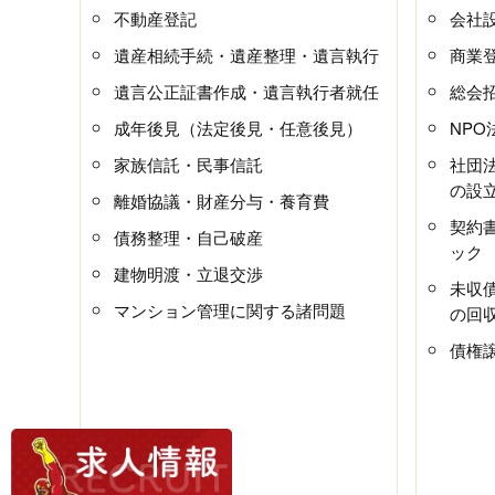
不動産登記
会社
遺産相続手続・遺産整理・遺言執行
商業
遺言公正証書作成・遺言執行者就任
総会
成年後見（法定後見・任意後見）
NP
家族信託・民事信託
社団
の設
離婚協議・財産分与・養育費
契約
債務整理・自己破産
ック
建物明渡・立退交渉
未収
マンション管理に関する諸問題
の回
債権