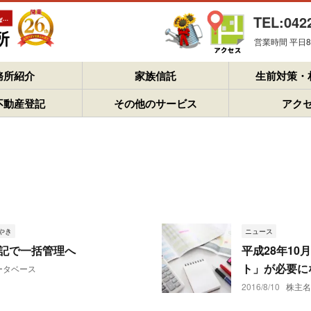
TEL:042
営業時間 平日8：
務所紹介
家族信託
生前対策・
不動産登記
その他のサービス
アク
やき
ニュース
記で一括管理へ
平成28年1
ト」が必要に
ータベース
2016/8/10
株主