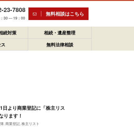
2-23-7808
無料相談はこちら
30 ― 19：00
相続対策
相続・遺産整理
セス
無料法律相談
0月1日より商業登記に「株主リス
なります！
名簿
,
商業登記
,
株主リスト