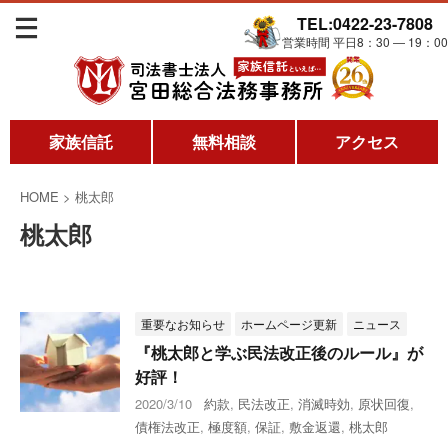
TEL:0422-23-7808
営業時間 平日8：30 ― 19：00
家族信託
無料相談
アクセス
HOME
>
桃太郎
桃太郎
重要なお知らせ
ホームページ更新
ニュース
『桃太郎と学ぶ民法改正後のルール』が
好評！
2020/3/10
約款
,
民法改正
,
消滅時効
,
原状回復
,
債権法改正
,
極度額
,
保証
,
敷金返還
,
桃太郎