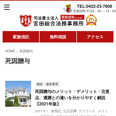
TEL:0422-23-7808
営業時間 平日8：30 ― 19：00
家族信託
無料相談
アクセス
HOME
>
死因贈与
死因贈与
相続・遺産整理
死因贈与のメリット・デメリット・注意
点、遺贈との違いを分かりやすく解説
【2021年版】
2021/2/1
仮登記
,
公正証書
,
デメリット
,
メリッ