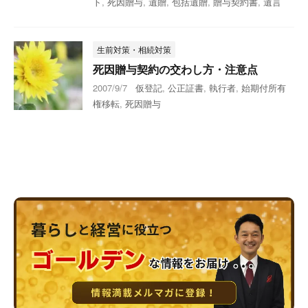
ト
,
死因贈与
,
遺贈
,
包括遺贈
,
贈与契約書
,
遺言
生前対策・相続対策
死因贈与契約の交わし方・注意点
2007/9/7
仮登記
,
公正証書
,
執行者
,
始期付所有
権移転
,
死因贈与