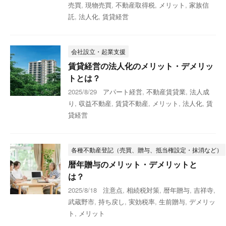
売買
,
現物売買
,
不動産取得税
,
メリット
,
家族信
託
,
法人化
,
賃貸経営
会社設立・起業支援
賃貸経営の法人化のメリット・デメリッ
トとは？
2025/8/29
アパート経営
,
不動産賃貸業
,
法人成
り
,
収益不動産
,
賃貸不動産
,
メリット
,
法人化
,
賃
貸経営
各種不動産登記（売買、贈与、抵当権設定・抹消など）
暦年贈与のメリット・デメリットと
は？
2025/8/18
注意点
,
相続税対策
,
暦年贈与
,
吉祥寺
,
武蔵野市
,
持ち戻し
,
実効税率
,
生前贈与
,
デメリッ
ト
,
メリット