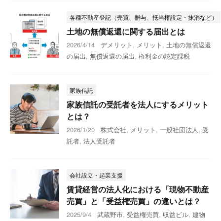
各種不動産登記（売買、贈与、抵当権設定・抹消など）
土地の無償返還に関する届出とは
2026/4/14
デメリット
,
メリット
,
土地の無償返還
の届出
,
無償返還の届出
,
権利金の認定課税
家族信託
家族信託の受託者を法人にするメリット
とは？
2026/1/20
株式会社
,
メリット
,
一般社団法人
,
受
託者
,
法人受託者
会社設立・起業支援
賃貸経営の法人化における「現物不動産
売買」と「受益権売買」の違いとは？
2025/9/4
武蔵野市
,
受益権売買
,
収益ビル
,
建物