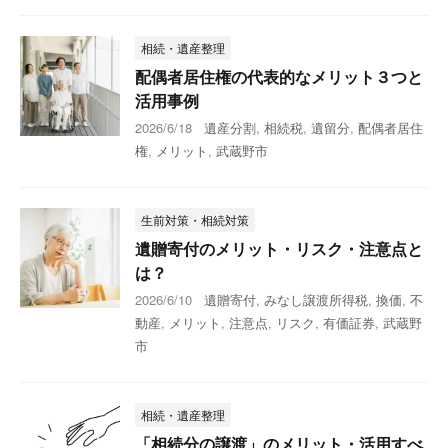
相続・遺産整理
配偶者居住権の代表的なメリット３つと
活用事例
2026/6/18
遺産分割
,
相続税
,
遺留分
,
配偶者居住
権
,
メリット
,
武蔵野市
生前対策・相続対策
遺贈寄付のメリット・リスク・注意点と
は？
2026/6/10
遺贈寄付
,
みなし譲渡所得税
,
換価
,
不
動産
,
メリット
,
注意点
,
リスク
,
有価証券
,
武蔵野
市
相続・遺産整理
「相続分の譲渡」のメリット・活用すべ