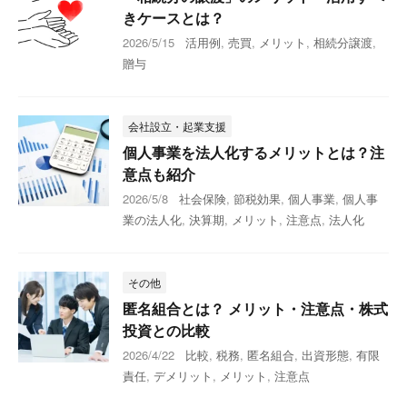
きケースとは？
2026/5/15
活用例
,
売買
,
メリット
,
相続分譲渡
,
贈与
会社設立・起業支援
個人事業を法人化するメリットとは？注
意点も紹介
2026/5/8
社会保険
,
節税効果
,
個人事業
,
個人事
業の法人化
,
決算期
,
メリット
,
注意点
,
法人化
その他
匿名組合とは？ メリット・注意点・株式
投資との比較
2026/4/22
比較
,
税務
,
匿名組合
,
出資形態
,
有限
責任
,
デメリット
,
メリット
,
注意点