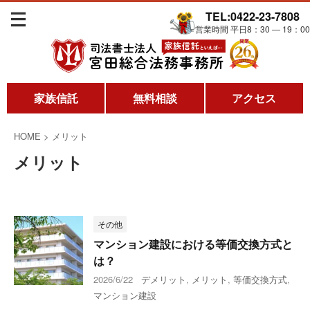
TEL:0422-23-7808
営業時間 平日8：30 ― 19：00
家族信託
無料相談
アクセス
HOME
>
メリット
メリット
その他
マンション建設における等価交換方式と
は？
2026/6/22
デメリット
,
メリット
,
等価交換方式
,
マンション建設