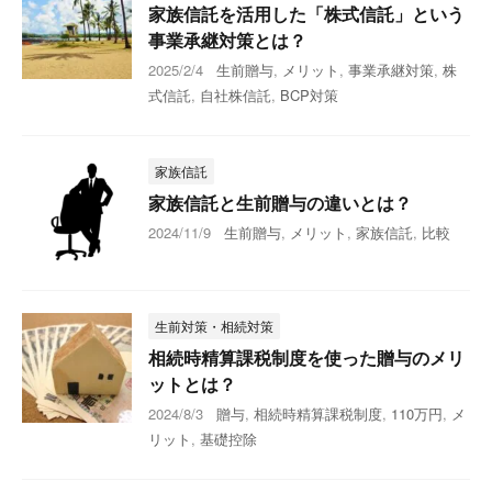
家族信託を活用した「株式信託」という
事業承継対策とは？
2025/2/4
生前贈与
,
メリット
,
事業承継対策
,
株
式信託
,
自社株信託
,
BCP対策
家族信託
家族信託と生前贈与の違いとは？
2024/11/9
生前贈与
,
メリット
,
家族信託
,
比較
生前対策・相続対策
相続時精算課税制度を使った贈与のメリ
ットとは？
2024/8/3
贈与
,
相続時精算課税制度
,
110万円
,
メ
リット
,
基礎控除