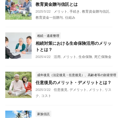
教育資金贈与信託とは
2025/5/22
メリット
,
手続き
,
教育資金贈与信託
,
教育資金一括贈与
,
仕組み
相続・遺産整理
相続対策における生命保険活用のメリッ
トとは？
2025/4/22
活用
,
メリット
,
生命保険
,
死亡保険金
成年後見（法定後見・任意後見）、高齢者等の財産管理
任意後見のメリット・デメリットとは？
2025/3/22
任意後見
,
デメリット
,
メリット
,
リス
ク
,
コスト
家族信託