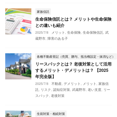
家族信託
生命保険信託とは？ メリットや生命保険
との違いも紹介
2025/7/8
メリット
,
生命保険
,
生命保険信託
,
武
蔵野市
,
障害のある子
各種不動産登記（売買、贈与、抵当権設定・抹消など）
リースバックとは？ 老後対策として活用
するメリット・デメリットは？ 【2025
年完全版】
2025/7/8
不動産
,
デメリット
,
メリット
,
家族信
託
,
リスク
,
認知症対策
,
武蔵野市
,
老い支度
,
リー
スバック
,
老後対策
生前対策・相続対策