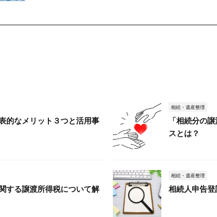
相続・遺産整理
表的なメリット３つと活用事
「相続分の譲
スとは？
相続・遺産整理
関する譲渡所得税について解
相続人申告登