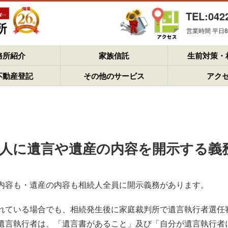
TEL:042
営業時間 平日8：
務所紹介
家族信託
生前対策・
不動産登記
その他のサービス
アク
続人に遺言や遺産の内容を開示する義
内容も・遺産の内容も相続人全員に開示義務があります。
れている場合でも、相続発生後に家庭裁判所で遺言執行者選任
遺言執行者は、「遺言書があること」及び「自分が遺言執行者