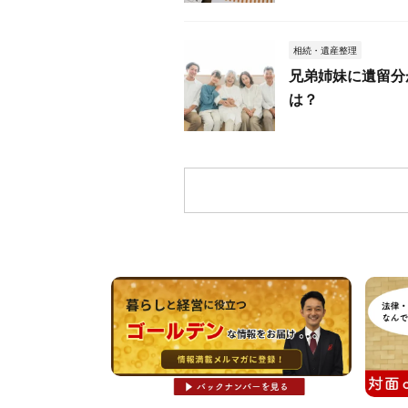
相続・遺産整理
兄弟姉妹に遺留分
は？