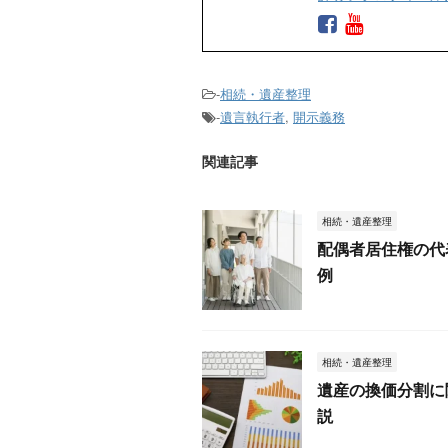
-
相続・遺産整理
-
遺言執行者
,
開示義務
関連記事
相続・遺産整理
配偶者居住権の代
例
相続・遺産整理
遺産の換価分割に
説