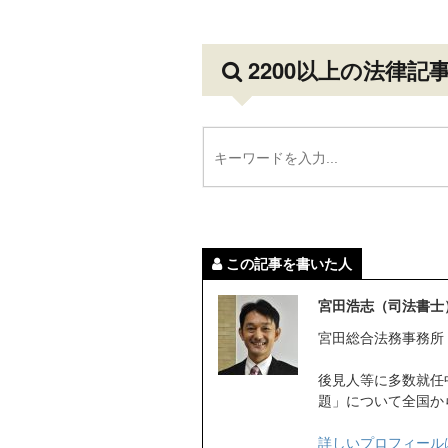
2200以上の法律記
この記事を書いた人
宮田浩志（司法書士
宮田総合法務事務所
後見人等に多数就任
題」について全国か
詳しいプロフィール