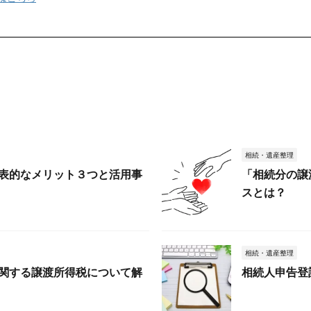
相続・遺産整理
表的なメリット３つと活用事
「相続分の譲
スとは？
相続・遺産整理
関する譲渡所得税について解
相続人申告登