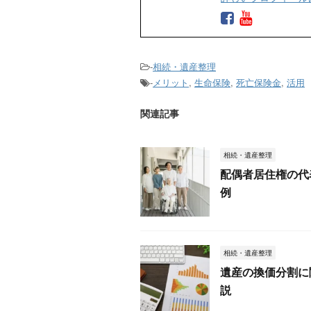
-
相続・遺産整理
-
メリット
,
生命保険
,
死亡保険金
,
活用
関連記事
相続・遺産整理
配偶者居住権の代
例
相続・遺産整理
遺産の換価分割に
説