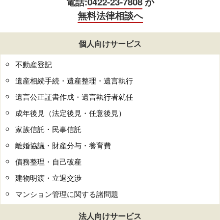
電話:
0422-23-7808
か
無料法律相談へ
個人向けサービス
不動産登記
遺産相続手続・遺産整理・遺言執行
遺言公正証書作成・遺言執行者就任
成年後見（法定後見・任意後見）
家族信託・民事信託
離婚協議・財産分与・養育費
債務整理・自己破産
建物明渡・立退交渉
マンション管理に関する諸問題
法人向けサービス