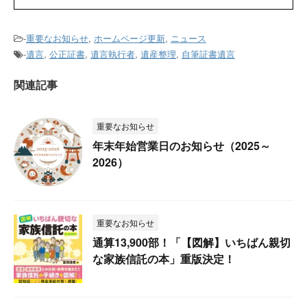
-
重要なお知らせ
,
ホームページ更新
,
ニュース
-
遺言
,
公正証書
,
遺言執行者
,
遺産整理
,
自筆証書遺言
関連記事
重要なお知らせ
年末年始営業日のお知らせ（2025～
2026）
重要なお知らせ
通算13,900部！「【図解】いちばん親切
な家族信託の本」重版決定！