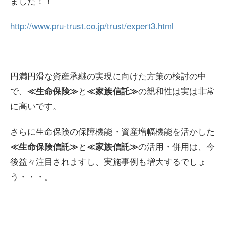
ました！！
http://www.pru-trust.co.jp/trust/expert3.html
円満円滑な資産承継の実現に向けた方策の検討の中
で、
と
の親和性は実は非常
≪生命保険≫
≪家族信託≫
に高いです。
さらに生命保険の保障機能・資産増幅機能を活かした
と
の活用・併用は、今
≪生命保険信託≫
≪家族信託≫
後益々注目されますし、実施事例も増大するでしょ
う・・・。