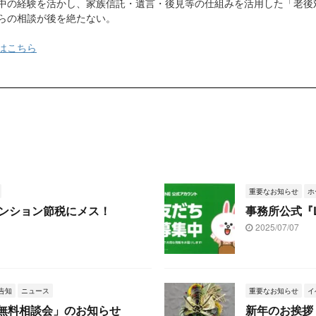
中の経験を活かし、家族信託・遺言・後見等の仕組みを活用した「老後
らの相談が後を絶たない。
はこちら
重要なお知らせ
ホ
ンション節税にメス！
事務所公式『
2025/07/07
告知
ニュース
重要なお知らせ
イ
「相続無料相談会」のお知らせ
新年のお挨拶 