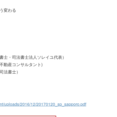
こう変わる
法書士・司法書士法人ソレイユ代表）
不動産コンサルタント)
・司法書士）
tent/uploads/2016/12/20170120_sp_sapporo.pdf