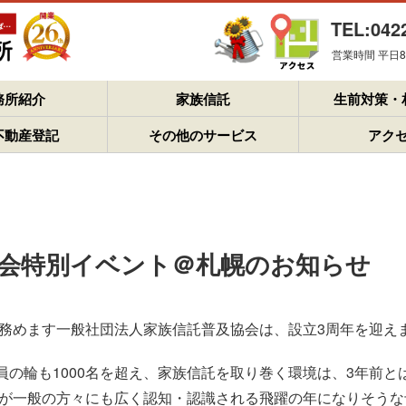
TEL:042
営業時間 平日8：
務所紹介
家族信託
生前対策・
不動産登記
その他のサービス
アク
及協会特別イベント＠札幌のお知らせ
を務めます一般社団法人家族信託普及協会は、設立3周年を迎え
員の輪も1000名を超え、家族信託を取り巻く環境は、3年前と
託』が一般の方々にも広く認知・認識される飛躍の年になりそう