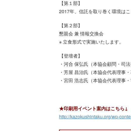
【第１部】
2017年、信託を取り巻く環境は
【第２部】
懇親会 兼 情報交換会
※ 立食形式で実施いたします。
【登壇者】
・河合 保弘氏（本協会顧問・司
・芳屋 昌治氏（本協会代表理事・
・宮田 浩志氏（本協会代表理事
★印刷用イベント案内はこちら↓
http://kazokushintaku.org/wp-con