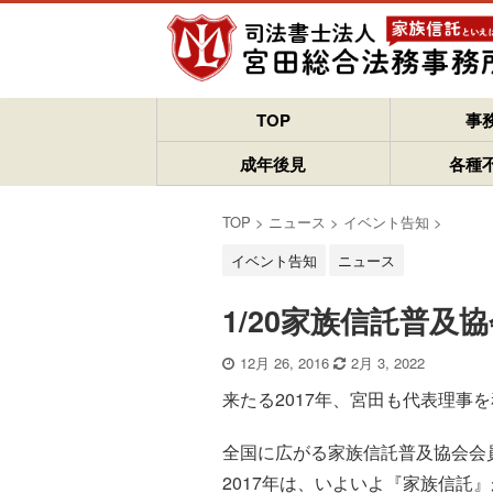
TOP
事
成年後見
各種
TOP
>
ニュース
>
イベント告知
>
イベント告知
ニュース
1/20家族信託普
12月 26, 2016
2月 3, 2022
来たる2017年、宮田も代表理事
全国に広がる家族信託普及協会会
2017年は、いよいよ『家族信