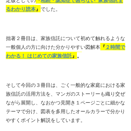
『
相続・認知症で困らない 家族信託ま
でした。
るわかり読本
』
拙著２冊目は、家族信託について初めて触れるような
一般個人の方に向けた分かりやすい図解本
『
２時間で
わかる！ はじめての家族信託
』
。
そして今回の３冊目は、ごく一般的な家庭における家
族信託の活用方法を、マンガのストーリーも織り交ぜ
ながら展開し、なおかつ見開き１ページごとに細かな
テーマで分け、図表を多用したオールカラーで分かり
やすくポイント解説をしています。