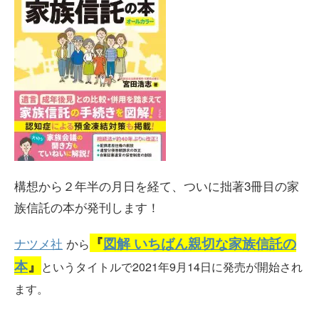
構想から２年半の月日を経て、ついに拙著3冊目の家
族信託の本が発刊します！
『
図解 いちばん親切な家族信託の
ナツメ社
か
ら
本
』
というタイトルで2021年9月14日に発売が開始され
ます。