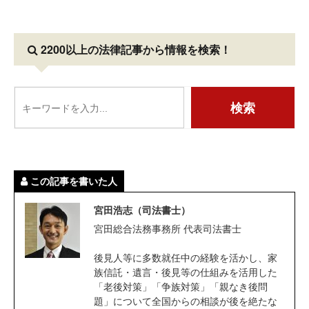
2200以上の法律記事
から情報を検索！
この記事を書いた人
宮田浩志（司法書士）
宮田総合法務事務所 代表司法書士
後見人等に多数就任中の経験を活かし、家
族信託・遺言・後見等の仕組みを活用した
「老後対策」「争族対策」「親なき後問
題」について全国からの相談が後を絶たな