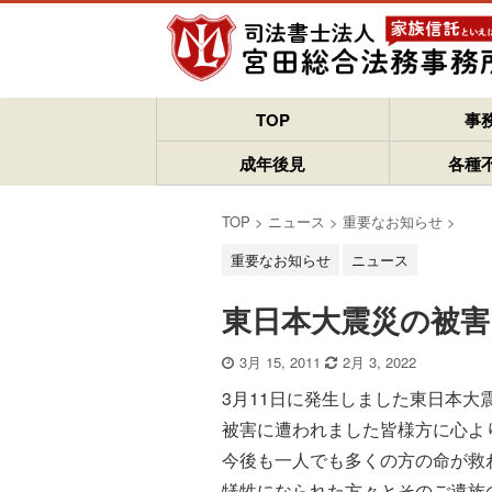
TOP
事
成年後見
各種
TOP
>
ニュース
>
重要なお知らせ
>
重要なお知らせ
ニュース
東日本大震災の被
3月 15, 2011
2月 3, 2022
3月11日に発生しました東日本大
被害に遭われました皆様方に心よ
今後も一人でも多くの方の命が救
犠牲になられた方々とそのご遺族