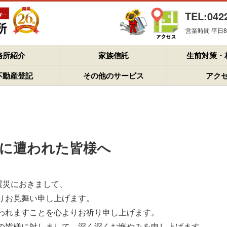
TEL:042
営業時間 平日8：
務所紹介
家族信託
生前対策・
不動産登記
その他のサービス
アク
害に遭われた皆様へ
震災におきまして、
りお見舞い申し上げます。
われますことを心よりお祈り申し上げます。
の皆様に対しまして、深く深くお悔やみを申し上げます。