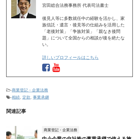
宮田総合法務事務所 代表司法書士
後見人等に多数就任中の経験を活かし、家
族信託・遺言・後見等の仕組みを活用した
「老後対策」「争族対策」「親なき後問
題」について全国からの相談が後を絶たな
い。
詳しいプロフィールはこちら
-
商業登記・企業法務
-
相続
,
定款
,
事業承継
関連記事
商業登記・企業法務
中小企業の自社株の事業承継で使える施