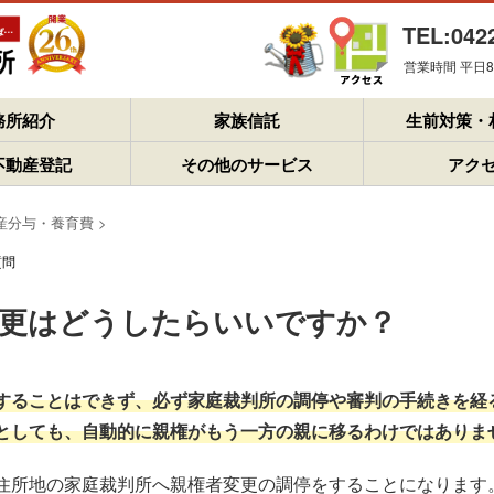
TEL:042
営業時間 平日8：
務所紹介
家族信託
生前対策・
不動産登記
その他のサービス
アク
産分与・養育費
>
質問
変更はどうしたらいいですか？
することはできず、必ず家庭裁判所の調停や審判の手続きを経
としても、自動的に親権がもう一方の親に移るわけではありま
住所地の家庭裁判所へ親権者変更の調停をすることになります