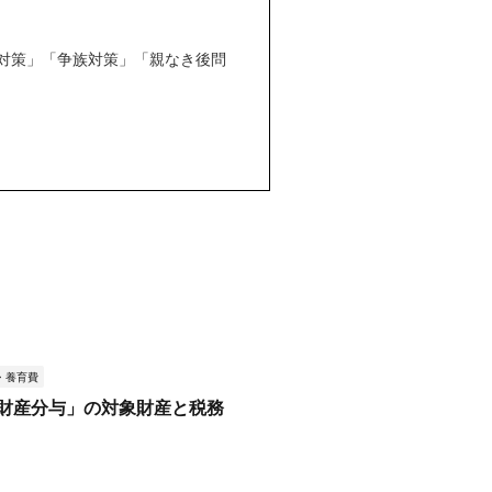
対策」「争族対策」「親なき後問
・養育費
財産分与」の対象財産と税務