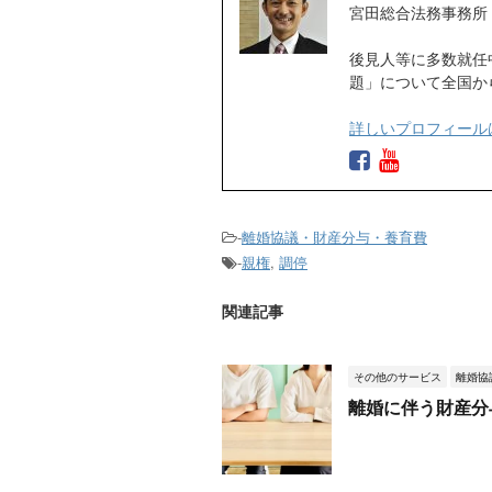
宮田総合法務事務所
後見人等に多数就任
題」について全国か
詳しいプロフィール
-
離婚協議・財産分与・養育費
-
親権
,
調停
関連記事
その他のサービス
離婚協
離婚に伴う財産分