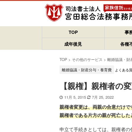
TOP
事
成年後見
各種
TOP
>
その他のサービス
>
離婚協議・財
離婚協議・財産分与・養育費
よくある
【親権】親権者の
11月 5, 2015
7月 25, 2022
親権者変更は、両親の合意だけで
親権者である片方の親が死亡した
申立て手続きとしては、親権者の