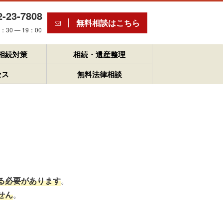
2-23-7808
無料相談はこちら
30 ― 19：00
相続対策
相続・遺産整理
セス
無料法律相談
る必要があります
。
せん
。
。