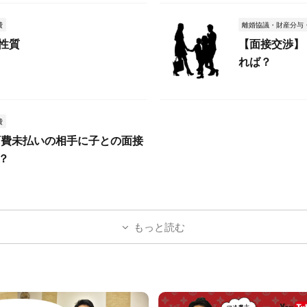
費
離婚協議・財産分与
性質
【面接交渉】
れば？
費
育費未払いの相手に子との面接
？
もっと読む