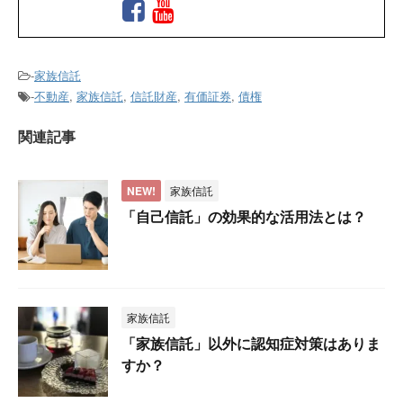
-
家族信託
-
不動産
,
家族信託
,
信託財産
,
有価証券
,
債権
関連記事
NEW!
家族信託
「自己信託」の効果的な活用法とは？
家族信託
「家族信託」以外に認知症対策はありま
すか？