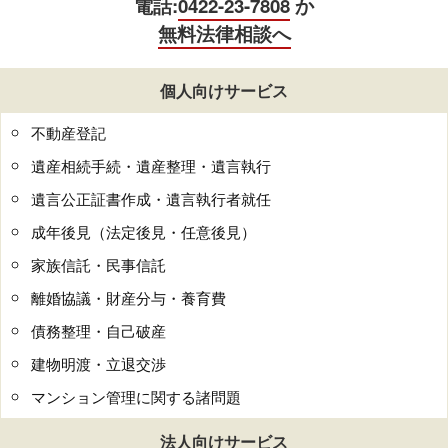
電話:
0422-23-7808
か
無料法律相談へ
個人向けサービス
不動産登記
遺産相続手続・遺産整理・遺言執行
遺言公正証書作成・遺言執行者就任
成年後見（法定後見・任意後見）
家族信託・民事信託
離婚協議・財産分与・養育費
債務整理・自己破産
建物明渡・立退交渉
マンション管理に関する諸問題
法人向けサービス