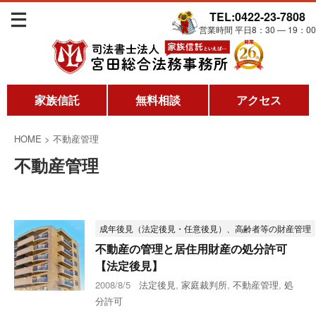
TEL:0422-23-7808
営業時間 平日8：30 ― 19：00
家族信託
無料相談
アクセス
HOME
>
不動産管理
不動産管理
成年後見（法定後見・任意後見）、高齢者等の財産管理
不動産の管理と居住用財産の処分許可
【法定後見】
2008/8/5
法定後見
,
家庭裁判所
,
不動産管理
,
処
分許可