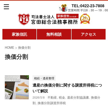
TEL:0422-23-7808
営業時間 平日8：30 ― 19：00
家族信託
無料相談
アクセス
HOME
>
換価分割
換価分割
相続・遺産整理
遺産の換価分割に関する譲渡所得税につ
いて解説
2026/5/8
不動産
,
税金
,
遺産分割協議書
,
換価分
割
,
換価分割譲渡所得税