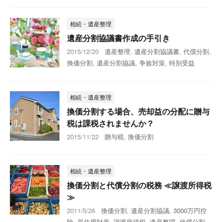
相続・遺産整理
遺産分割協議書作成の手引き
2015/12/20
遺産整理
,
遺産分割協議書
,
代償分割
,
換価分割
,
遺産分割協議
,
争族対策
,
特別受益
相続・遺産整理
換価分割する場合、売却益の分配に贈与
税は課税されませんか？
2015/11/22
贈与税
,
換価分割
相続・遺産整理
換価分割と代償分割の税務 ≪譲渡所得税
≫
2011/5/26
換価分割
,
遺産分割協議
,
3000万円控
除
,
居住用財産
,
譲渡所得税
,
遺産整理
,
代償分割