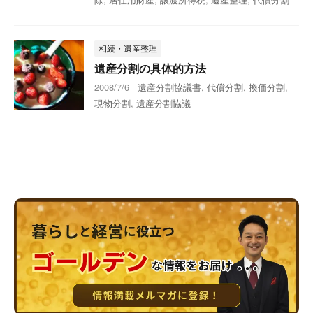
相続・遺産整理
遺産分割の具体的方法
2008/7/6
遺産分割協議書
,
代償分割
,
換価分割
,
現物分割
,
遺産分割協議