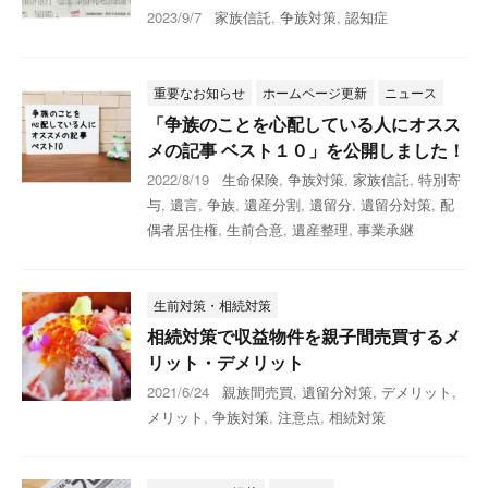
2023/9/7
家族信託
,
争族対策
,
認知症
重要なお知らせ
ホームページ更新
ニュース
「争族のことを心配している人にオスス
メの記事 ベスト１０」を公開しました！
2022/8/19
生命保険
,
争族対策
,
家族信託
,
特別寄
与
,
遺言
,
争族
,
遺産分割
,
遺留分
,
遺留分対策
,
配
偶者居住権
,
生前合意
,
遺産整理
,
事業承継
生前対策・相続対策
相続対策で収益物件を親子間売買するメ
リット・デメリット
2021/6/24
親族間売買
,
遺留分対策
,
デメリット
,
メリット
,
争族対策
,
注意点
,
相続対策