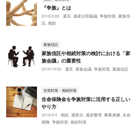
『争族』とは
2018/3/28
遺言
,
遺産分割協議
,
争族対策
,
家族信
託
,
相続
家族信託
家族信託や相続対策の検討における「家
族会議」の重要性
2016/10/26
遺言
,
家族会議
,
争族対策
,
家族信託
生前対策・相続対策
生命保険金を争族対策に活用する正しい
やり方
2016/5/4
相続
,
遺留分
,
遺産整理
,
事業承継
,
生命
保険
,
争族対策
,
相続対策