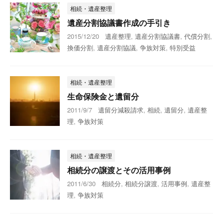
相続・遺産整理
遺産分割協議書作成の手引き
2015/12/20
遺産整理
,
遺産分割協議書
,
代償分割
,
換価分割
,
遺産分割協議
,
争族対策
,
特別受益
相続・遺産整理
生命保険金と遺留分
2011/9/7
遺留分減殺請求
,
相続
,
遺留分
,
遺産整
理
,
争族対策
相続・遺産整理
相続分の譲渡とその活用事例
2011/6/30
相続分
,
相続分譲渡
,
活用事例
,
遺産整
理
,
争族対策