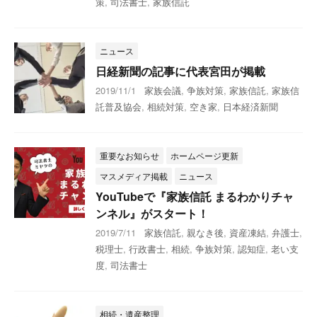
策
,
司法書士
,
家族信託
ニュース
日経新聞の記事に代表宮田が掲載
2019/11/1
家族会議
,
争族対策
,
家族信託
,
家族信
託普及協会
,
相続対策
,
空き家
,
日本経済新聞
重要なお知らせ
ホームページ更新
マスメディア掲載
ニュース
YouTubeで『家族信託 まるわかりチャ
ンネル』がスタート！
2019/7/11
家族信託
,
親なき後
,
資産凍結
,
弁護士
,
税理士
,
行政書士
,
相続
,
争族対策
,
認知症
,
老い支
度
,
司法書士
相続・遺産整理