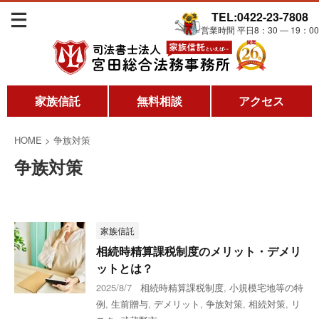
TEL:0422-23-7808
営業時間 平日8：30 ― 19：00
家族信託
無料相談
アクセス
HOME
>
争族対策
争族対策
家族信託
相続時精算課税制度のメリット・デメリ
ットとは？
2025/8/7
相続時精算課税制度
,
小規模宅地等の特
例
,
生前贈与
,
デメリット
,
争族対策
,
相続対策
,
リ