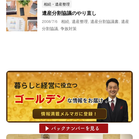
相続・遺産整理
遺産分割協議のやり直し
2008/7/6
相続
,
遺産整理
,
遺産分割協議書
,
遺産
分割協議
,
争族対策