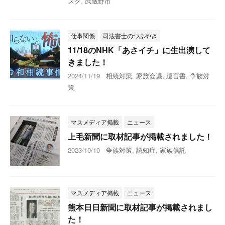
スク
,
武蔵野市
仕事関係
司法書士のつぶやき
11/18のNHK「あさイチ」に生出演して
きました！
2024/11/19
相続対策
,
家族会議
,
遺言書
,
争族対
策
マスメディア掲載
ニュース
上毛新聞に取材記事が掲載されました！
2023/10/10
争族対策
,
認知症
,
家族信託
マスメディア掲載
ニュース
熊本日日新聞に取材記事が掲載されまし
た！