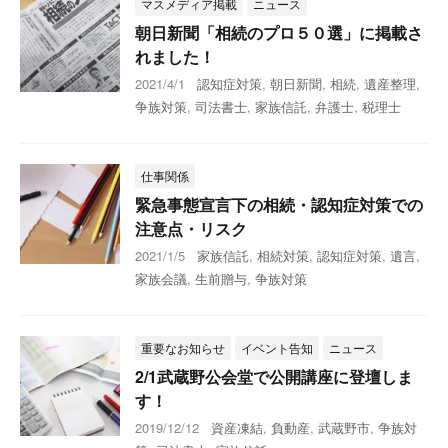
マスメディア掲載
ニュース
朝日新聞「相続のプロ５０選」に掲載さ
れました！
2021/4/1
認知症対策
,
朝日新聞
,
相続
,
遺産整理
,
争族対策
,
司法書士
,
家族信託
,
弁護士
,
税理士
仕事関係
緊急事態宣言下の相続・認知症対策での
注意点・リスク
2021/1/5
家族信託
,
相続対策
,
認知症対策
,
遺言
,
家族会議
,
生前贈与
,
争族対策
重要なお知らせ
イベント告知
ニュース
2/1武蔵野公会堂で公開講座に登壇しま
す！
2019/12/12
資産凍結
,
負動産
,
武蔵野市
,
争族対