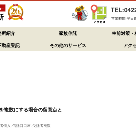
TEL:042
営業時間 平日8：
務所紹介
家族信託
生前対策・
不動産登記
その他のサービス
アク
を複数にする場合の留意点と
者借入
,
信託口口座
,
受託者複数