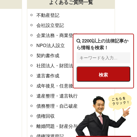
よくあるご質問一覧
不動産登記
会社設立登記
企業法務・商業登記
2200以上の法律記事
か
NPO法人設立
ら情報を検索！
契約書作成
社団法人・財団法人
遺言書作成
成年後見・任意後見
遺産整理・遺言執行
債務整理・自己破産
債権回収
離婚問題・財産分与
債権譲渡登記