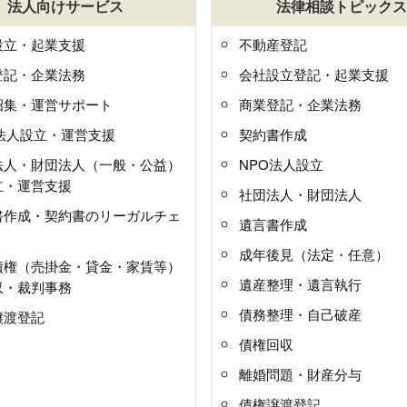
法人向けサービス
法律相談トピックス
設立・起業支援
不動産登記
登記・企業法務
会社設立登記・起業支援
招集・運営サポート
商業登記・企業法務
O法人設立・運営支援
契約書作成
法人・財団法人（一般・公益）
NPO法人設立
立・運営支援
社団法人・財団法人
書作成・契約書のリーガルチェ
遺言書作成
成年後見（法定・任意）
債権（売掛金・貸金・家賃等）
遺産整理・遺言執行
収・裁判事務
債務整理・自己破産
譲渡登記
債権回収
離婚問題・財産分与
債権譲渡登記