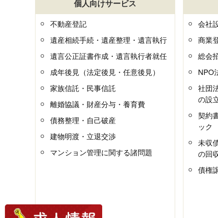
個人向けサービス
不動産登記
会社
遺産相続手続・遺産整理・遺言執行
商業
遺言公正証書作成・遺言執行者就任
総会
成年後見（法定後見・任意後見）
NP
家族信託・民事信託
社団
の設
離婚協議・財産分与・養育費
契約
債務整理・自己破産
ック
建物明渡・立退交渉
未収
マンション管理に関する諸問題
の回
債権