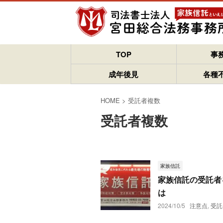
TOP
事
成年後見
各種
HOME
>
受託者複数
受託者複数
家族信託
家族信託の受託者
は
2024/10/5
注意点
,
受託