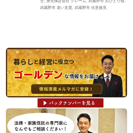
士
,
身元保証会社 クレーム
,
武蔵野市 おひとり様
,
武蔵野市 老い支度
,
武蔵野市 任意後見