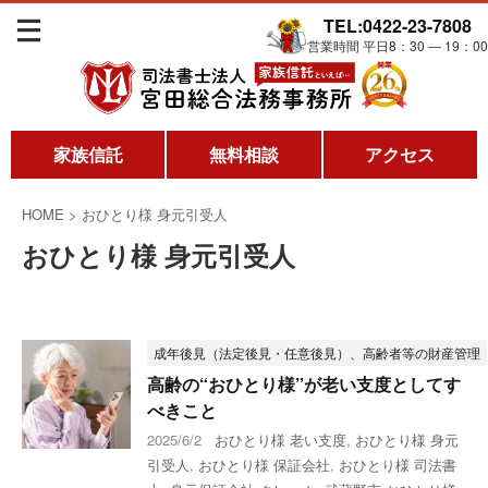
TEL:0422-23-7808
営業時間 平日8：30 ― 19：00
家族信託
無料相談
アクセス
HOME
>
おひとり様 身元引受人
おひとり様 身元引受人
成年後見（法定後見・任意後見）、高齢者等の財産管理
高齢の“おひとり様”が老い支度としてす
べきこと
2025/6/2
おひとり様 老い支度
,
おひとり様 身元
引受人
,
おひとり様 保証会社
,
おひとり様 司法書