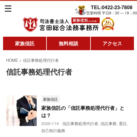
TEL:0422-23-7808
営業時間 平日8：30 ― 19：00
家族信託
無料相談
アクセス
HOME
>
信託事務処理代行者
信託事務処理代行者
家族信託
家族信託の「信託事務処理代行者」と
は？
2026/1/19
信託事務処理代行者
,
信託事務
,
委託
,
自己執行義務