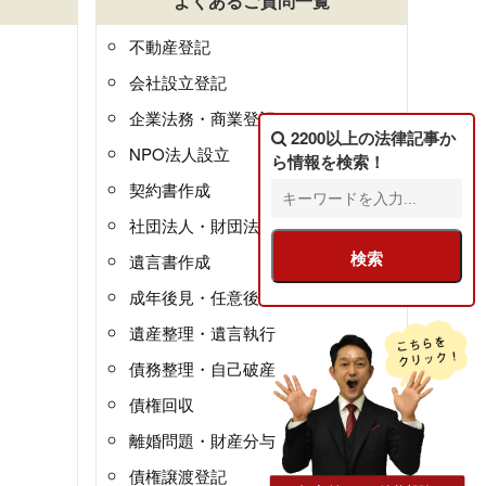
よくあるご質問一覧
不動産登記
会社設立登記
企業法務・商業登記
2200以上の法律記事
か
NPO法人設立
ら情報を検索！
契約書作成
社団法人・財団法人
遺言書作成
成年後見・任意後見
遺産整理・遺言執行
債務整理・自己破産
債権回収
離婚問題・財産分与
債権譲渡登記