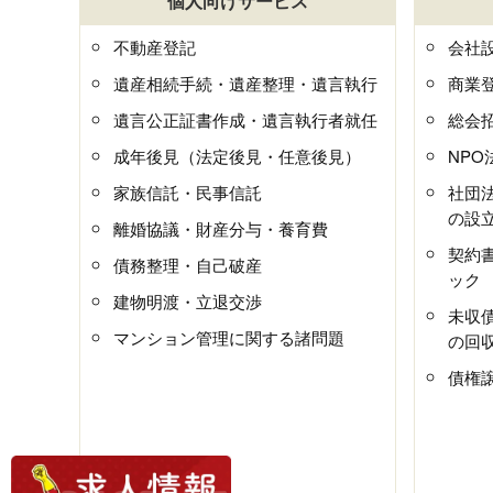
個人向けサービス
不動産登記
会社
遺産相続手続・遺産整理・遺言執行
商業
遺言公正証書作成・遺言執行者就任
総会
成年後見（法定後見・任意後見）
NP
家族信託・民事信託
社団
の設
離婚協議・財産分与・養育費
契約
債務整理・自己破産
ック
建物明渡・立退交渉
未収
マンション管理に関する諸問題
の回
債権