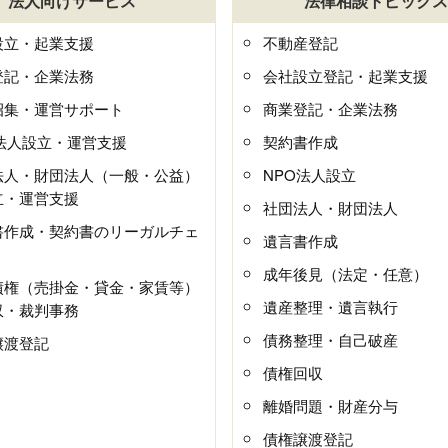
法人向けサービス
法律相談トピックス
設立・起業支援
不動産登記
登記・企業法務
会社設立登記・起業支援
招集・運営サポート
商業登記・企業法務
O法人設立・運営支援
契約書作成
法人・財団法人（一般・公益）
NPO法人設立
立・運営支援
社団法人・財団法人
書作成・契約書のリーガルチェ
遺言書作成
成年後見（法定・任意）
債権（売掛金・貸金・家賃等）
遺産整理・遺言執行
収・裁判事務
債務整理・自己破産
譲渡登記
債権回収
離婚問題・財産分与
債権譲渡登記