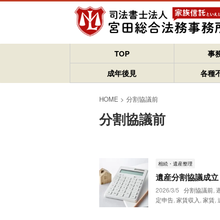
TOP
事
成年後見
各種
HOME
>
分割協議前
分割協議前
相続・遺産整理
遺産分割協議成立
2026/3/5
分割協議前
,
定申告
,
家賃収入
,
家賃
,