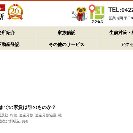
TEL:042
営業時間 平日8：
務所紹介
家族信託
生前対策・
不動産登記
その他のサービス
アク
までの家賃は誰のものか？
遡及効
,
相続
,
遺産分割
,
遺産分割協議
,
確
遺産分割成立
,
共有