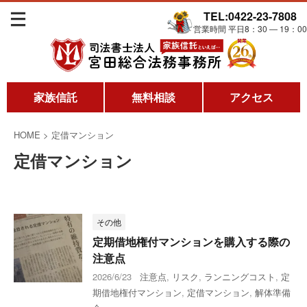
TEL:0422-23-7808
営業時間 平日8：30 ― 19：00
家族信託
無料相談
アクセス
HOME
>
定借マンション
定借マンション
その他
定期借地権付マンションを購入する際の
注意点
2026/6/23
注意点
,
リスク
,
ランニングコスト
,
定
期借地権付マンション
,
定借マンション
,
解体準備