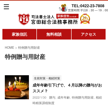
TEL:0422-23-7808
営業時間 平日8：30 ― 19：00
家族信託
無料相談
アクセス
HOME
>
特例贈与用財産
特例贈与用財産
生前対策・相続対策
成年年齢引下げで、４月以降の贈与がお
ススメ？
2022/1/30
贈与
,
成年年齢
,
特例贈与用財産
,
相続
時精算課税制度