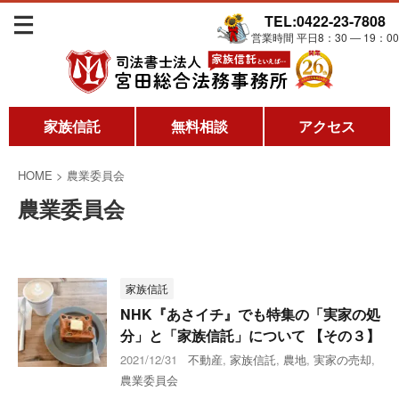
TEL:0422-23-7808
営業時間 平日8：30 ― 19：00
家族信託
無料相談
アクセス
HOME
>
農業委員会
農業委員会
家族信託
NHK『あさイチ』でも特集の「実家の処
分」と「家族信託」について 【その３】
2021/12/31
不動産
,
家族信託
,
農地
,
実家の売却
,
農業委員会