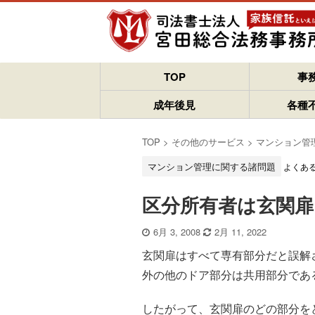
TOP
事
成年後見
各種
TOP
>
その他のサービス
>
マンション管
マンション管理に関する諸問題
よくあ
区分所有者は玄関扉
6月 3, 2008
2月 11, 2022
玄関扉はすべて専有部分だと誤解
外の他のドア部分は共用部分であ
したがって、玄関扉のどの部分を