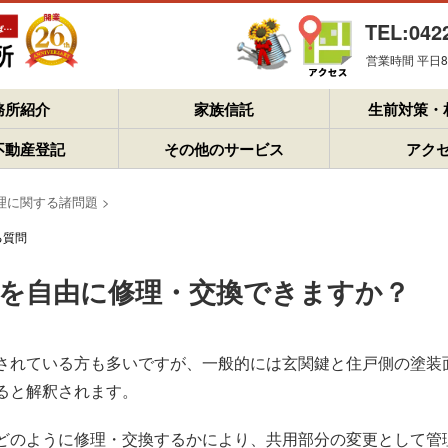
TEL:042
営業時間 平日8：
務所紹介
家族信託
生前対策・
不動産登記
その他のサービス
アク
理に関する諸問題
>
る質問
を自由に修理・交換できますか？
されている方も多いですが、一般的には玄関鍵と住戸側の塗装
ると解釈されます。
どのように修理・交換するかにより、共用部分の変更として管