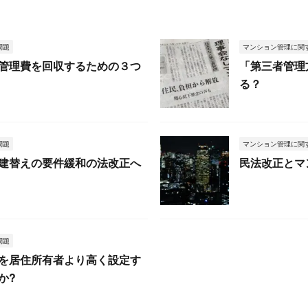
問題
マンション管理に関
管理費を回収するための３つ
「第三者管理
る？
問題
マンション管理に関
建替えの要件緩和の法改正へ
民法改正とマ
問題
を居住所有者より高く設定す
か?