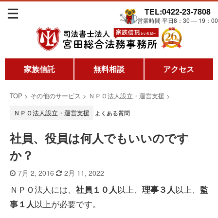
TEL:0422-23-7808
営業時間 平日8：30 ― 19：00
家族信託
無料相談
アクセス
TOP
>
その他のサービス
>
ＮＰＯ法人設立・運営支援
>
ＮＰＯ法人設立・運営支援
よくある質問
社員、役員は何人でもいいのです
か？
7月 2, 2016
2月 11, 2022
ＮＰＯ法人には、
以上、
以上、
社員１０人
理事３人
監
以上が必要です。
事１人