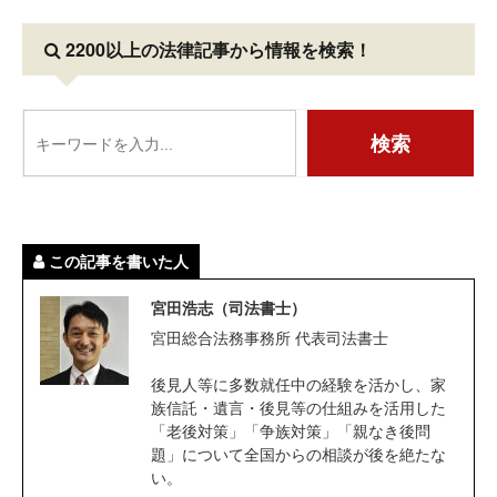
2200以上の法律記事
から情報を検索！
この記事を書いた人
宮田浩志（司法書士）
宮田総合法務事務所 代表司法書士
後見人等に多数就任中の経験を活かし、家
族信託・遺言・後見等の仕組みを活用した
「老後対策」「争族対策」「親なき後問
題」について全国からの相談が後を絶たな
い。