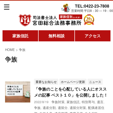
TEL:0422-23-7808
営業時間 平日8：30 ― 19：00
家族信託
無料相談
アクセス
HOME
>
争族
争族
重要なお知らせ
ホームページ更新
ニュース
「争族のことを心配している人にオスス
メの記事 ベスト１０」を公開しました！
2022/8/19
争族対策
,
家族信託
,
特別寄与
,
遺言
,
争族
,
遺産分割
,
遺留分
,
遺留分対策
,
配偶者居住