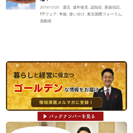
2019/10/20
遺言
,
成年後見
,
認知症
,
家族信託
,
FPフェア
,
争族
,
使い分け
,
東京国際フォーラム
,
負動産