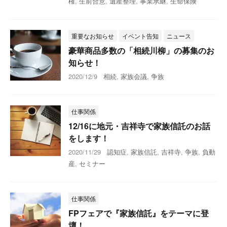
権
,
生前合意
,
遺産整理
,
事業承継
,
生命保険
重要なお知らせ
イベント告知
ニュース
豪華商品多数の「相続川柳」の募集のお
知らせ！
2020/12/9
相続
,
家族会議
,
争族
仕事関係
12/16に地元・吉祥寺で家族信託のお話
をします！
2020/11/29
認知症
,
家族信託
,
吉祥寺
,
争族
,
負動
産
,
セミナー
仕事関係
FPフェアで『家族信託』をテーマに登
壇！