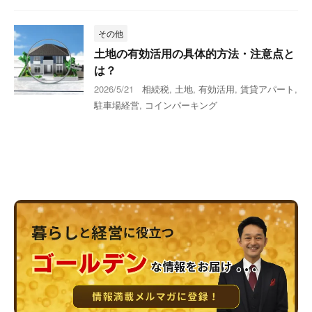
その他
土地の有効活用の具体的方法・注意点と
は？
2026/5/21
相続税
,
土地
,
有効活用
,
賃貸アパート
,
駐車場経営
,
コインパーキング