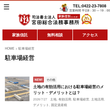
TEL:0422-23-7808
営業時間 平日8：30 ― 19：00
家族信託
無料相談
アクセス
HOME
>
駐車場経営
駐車場経営
NEW!
その他
土地の有効活用における駐車場経営のメ
リット・デメリットとは？
2026/7/27
土地
,
有効活用
,
駐車場経営
,
土地活用
,
デメリット
,
固定資産税